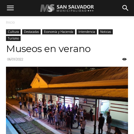
Inicio
Cultura
Destacadas
Economía y Hacienda
Intendencia
Noticias
Turismo
Museos en verano
06/01/2022