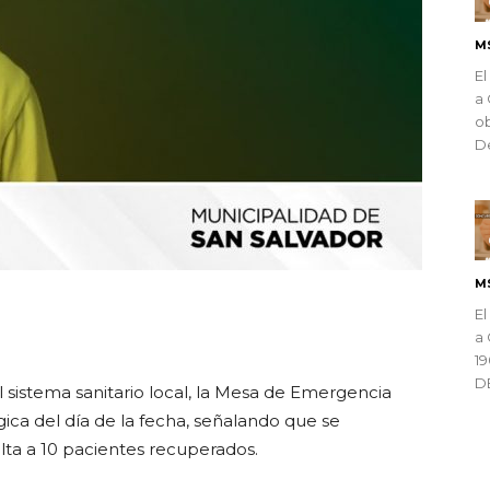
M
El
a 
ob
De
M
El
ndly
a 
1
D
 sistema sanitario local, la Mesa de Emergencia
gica del día de la fecha, señalando que se
alta a 10 pacientes recuperados.