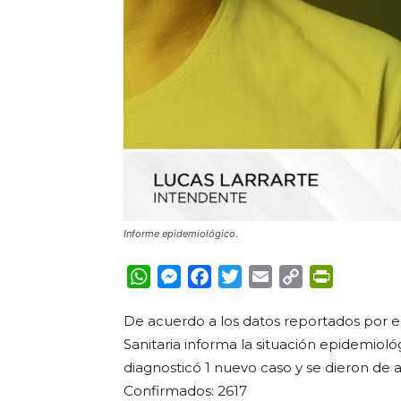
Informe epidemiológico.
WhatsApp
Messenger
Facebook
Twitter
Email
Copy
PrintFrie
Link
De acuerdo a los datos reportados por el
Sanitaria informa la situación epidemioló
diagnosticó 1 nuevo caso y se dieron de 
Confirmados: 2617