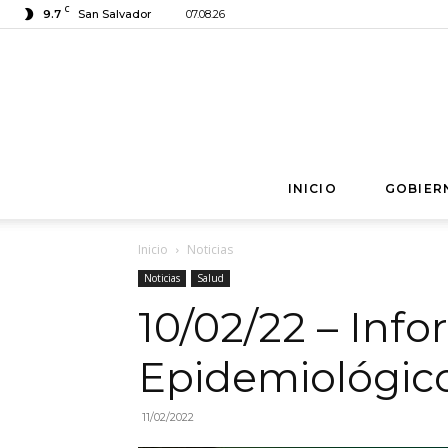
C
9.7
San Salvador
07.08.26
INICIO
GOBIER
Inicio
Noticias
Noticias
Salud
10/02/22 – Inf
Epidemiológic
11/02/2022