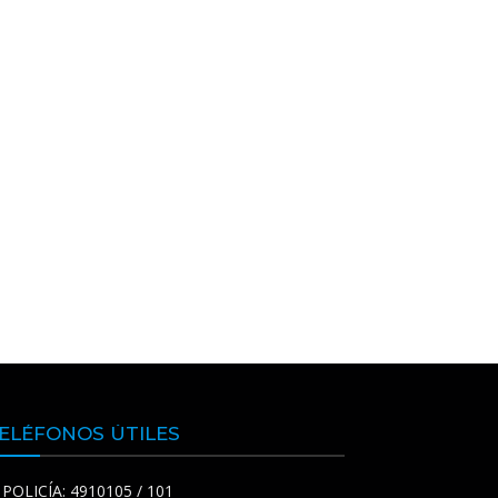
ELÉFONOS ÚTILES
POLICÍA: 4910105 / 101