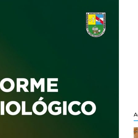
Salvador
A