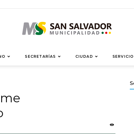
Municipalidad
NO
SECRETARÍAS
CIUDAD
SERVICIO
S
orme
de
o
San