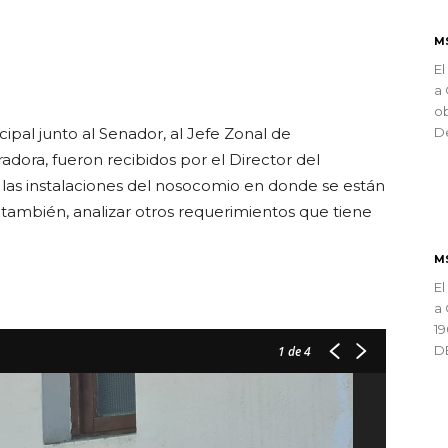
ndly
M
El
a 
ob
ipal junto al Senador, al Jefe Zonal de
De
adora, fueron recibidos por el Director del
 las instalaciones del nosocomio en donde se están
, también, analizar otros requerimientos que tiene
M
El
a 
1
D
1
de 4