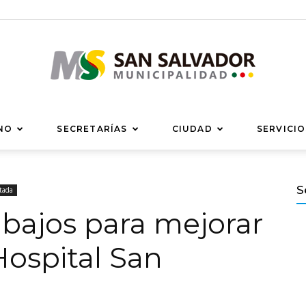
Municipalidad
NO
SECRETARÍAS
CIUDAD
SERVICIO
S
tada
rabajos para mejorar
de
 Hospital San
San