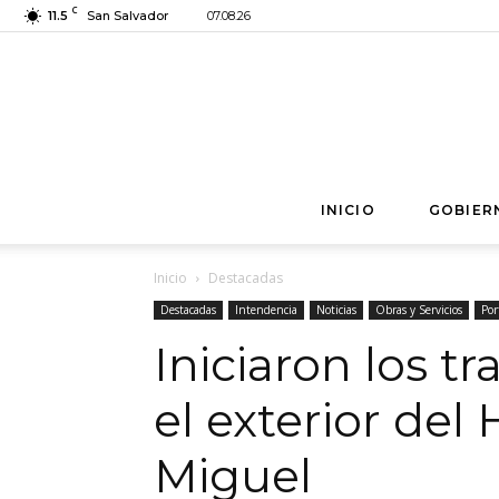
C
11.5
San Salvador
07.08.26
INICIO
GOBIER
Inicio
Destacadas
Destacadas
Intendencia
Noticias
Obras y Servicios
Por
Iniciaron los t
el exterior del
Miguel