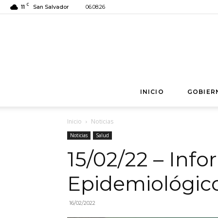
C
11
San Salvador
06.08.26
INICIO
GOBIER
Inicio
Noticias
Noticias
Salud
15/02/22 – Inf
Epidemiológic
16/02/2022