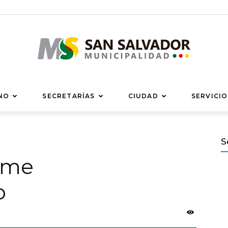
Municipalidad
NO
SECRETARÍAS
CIUDAD
SERVICIO
S
orme
de
o
San