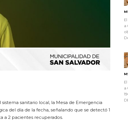
M
El
a 
ob
De
M
El
ndly
a 
1
D
 sistema sanitario local, la Mesa de Emergencia
gica del día de la fecha, señalando que se detectó 1
ta a 2 pacientes recuperados.