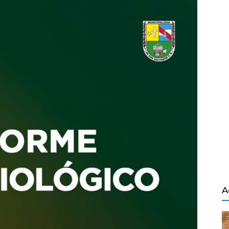
Salvador
A