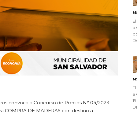
M
El
a 
ob
De
M
ndly
El
a 
1
os convoca a Concurso de Precios N° 04/2023 ,
D
para COMPRA DE MADERAS con destino a