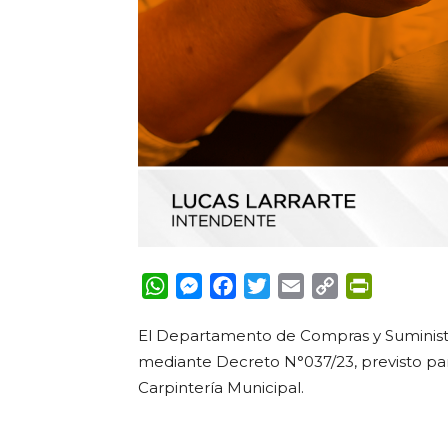
WhatsApp
Messenger
Facebook
Twitter
Email
Copy
PrintFrie
Link
El Departamento de Compras y Suministr
mediante Decreto N°037/23, previsto 
Carpintería Municipal.