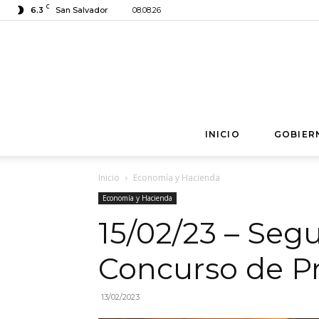
C
6.3
San Salvador
08.08.26
INICIO
GOBIER
Inicio
Economía y Hacienda
Economía y Hacienda
15/02/23 – Se
Concurso de P
13/02/2023