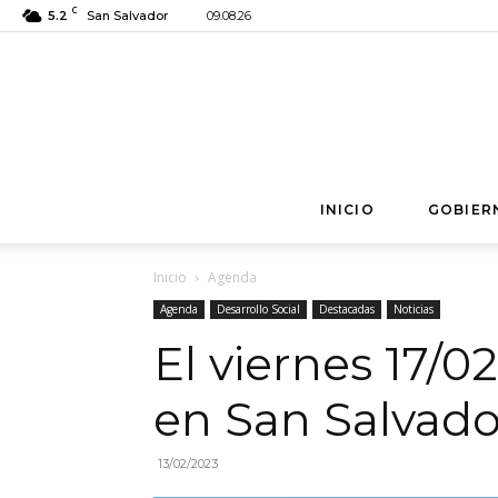
C
5.2
San Salvador
09.08.26
INICIO
GOBIER
Inicio
Agenda
Agenda
Desarrollo Social
Destacadas
Noticias
El viernes 17/
en San Salvado
13/02/2023