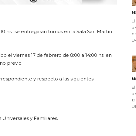
M
ndly
El
a 
 10 hs., se entregarán turnos en la Sala San Martín
ob
De
bo el viernes 17 de febrero de 8:00 a 14:00 hs. en
rno previo.
rrespondiente y respecto a las siguientes
M
El
a 
1
D
Universales y Familiares.