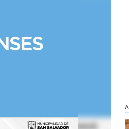
Salvador
A