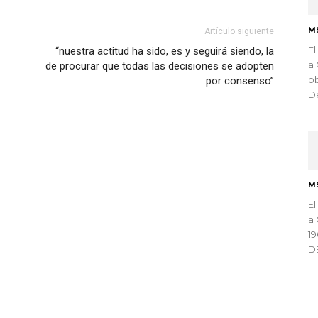
M
Artículo siguiente
El
“nuestra actitud ha sido, es y seguirá siendo, la
a 
de procurar que todas las decisiones se adopten
ob
por consenso”
De
M
El
a 
1
D