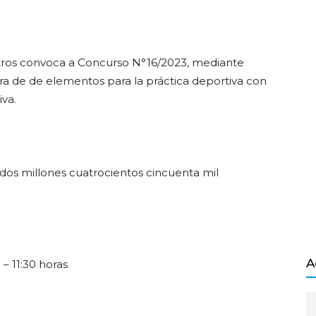
San
ndly
ros convoca a Concurso N°16/2023, mediante
ra de de elementos para la práctica deportiva con
va.
Salvador
 dos millones cuatrocientos cincuenta mil
A
– 11:30 horas