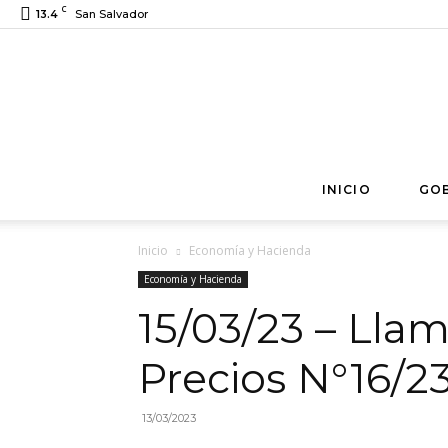
C
13.4
San Salvador
INICIO
GO
Inicio
Economía y Hacienda
Economía y Hacienda
15/03/23 – Lla
Precios N°16/2
13/03/2023