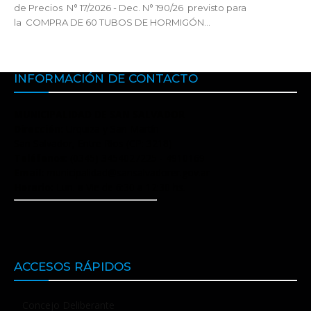
de Precios N° 17/2026 - Dec. N° 190/26 previsto para
la COMPRA DE 60 TUBOS DE HORMIGÓN...
INFORMACIÓN DE CONTACTO
MUNICIPALIDAD DE SAN SALVADOR
Dirección:
Urquiza y San Martín
San Salvador, Entre Ríos (CP: 3218)
Teléfonos
: (0345) 3454027225 - 4910169
Email:
municipalidad@sansalvadorer.gov.ar
Horario:
Lun. a Vie de 6:30 a 12:30 hs.
ACCESOS RÁPIDOS
Concejo Deliberante