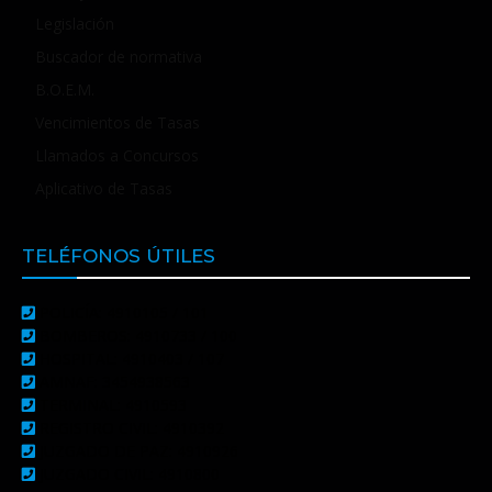
Legislación
Buscador de normativa
B.O.E.M.
Vencimientos de Tasas
Llamados a Concursos
Aplicativo de Tasas
TELÉFONOS ÚTILES
POLICÍA: 4910105 / 101
BOMBEROS: 4910733 / 100
HOSPITAL: 4910403 / 107
AMNAF: 3454938563
TERMINAL: 4910593
REGISTRO CIVIL: 4910392
JUZGADO DE PAZ: 4910926
JUZGADO CIVIL: 4910800