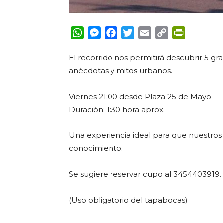
WhatsApp
Messenger
Facebook
Twitter
Email
Copy
PrintFrie
Link
El recorrido nos permitirá descubrir 5 gr
anécdotas y mitos urbanos.
Viernes 21:00 desde Plaza 25 de Mayo
Duración: 1:30 hora aprox.
Una experiencia ideal para que nuestros 
conocimiento.
Se sugiere reservar cupo al 3454403919.
(Uso obligatorio del tapabocas)