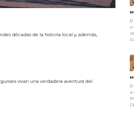
M
ndly
El
a 
ob
andes décadas de la historia local y, además,
De
M
gurises vivan una verdadera aventura del
El
a 
1
D