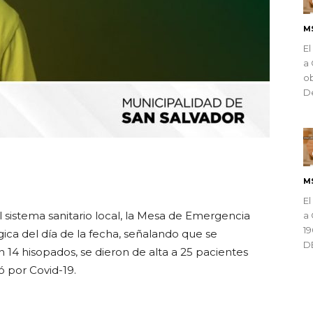
M
El
a 
ob
De
ndly
M
El
 sistema sanitario local, la Mesa de Emergencia
a 
1
gica del día de la fecha, señalando que se
D
 14 hisopados, se dieron de alta a 25 pacientes
ó por Covid-19.