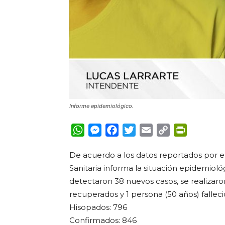
Informe epidemiológico.
WhatsApp
Messenger
Facebook
Twitter
Email
Copy
PrintFrie
Link
De acuerdo a los datos reportados por el
Sanitaria informa la situación epidemioló
detectaron 38 nuevos casos, se realizaron
recuperados y 1 persona (50 años) falleci
Hisopados: 796
Confirmados: 846