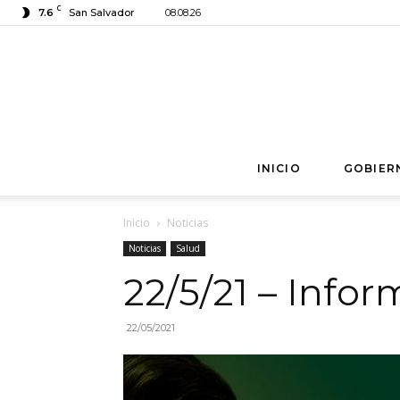
C
7.6
San Salvador
08.08.26
INICIO
GOBIER
Inicio
Noticias
Noticias
Salud
22/5/21 – Info
22/05/2021