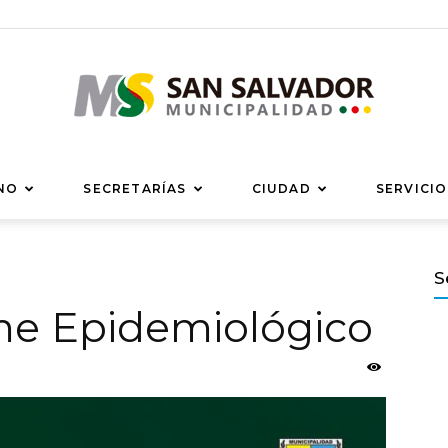
Municipalidad
NO
SECRETARÍAS
CIUDAD
SERVICIO
S
rme Epidemiológico
de
San