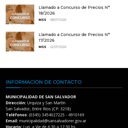
Llamado a Concurso de Precios N°
18/2026
-
MSS
08/07/2026
Llamado a Concurso de Precios N°
17/2026
-
MSS
02/07/2026
INFORMACIÓN DE CONTACTO
MUNICIPALIDAD DE SAN SALVADOR
Dirección:
Urquiza y San Martín
San Salvador, Entre Ríos (CP: 3218)
Teléfonos
: (0345) 3454027225 - 4910169
Email:
municipalidad@sansalvadorer.gov.ar
Horario:
Lun. a Vie de 6:30 a 12:30 hs.