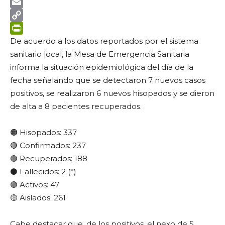
Twitter
Email
Copy
Link
PrintFriendly
De acuerdo a los datos reportados por el sistema
sanitario local, la Mesa de Emergencia Sanitaria
informa la situación epidemiológica del día de la
fecha señalando que se detectaron 7 nuevos casos
positivos, se realizaron 6 nuevos hisopados y se dieron
de alta a 8 pacientes recuperados.
🟠 Hisopados: 337
🔴 Confirmados: 237
🟢 Recuperados: 188
⚫ Fallecidos: 2 (*)
🟣 Activos: 47
🟡 Aislados: 261
Cabe destacar que, de los positivos, el nexo de 5