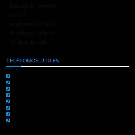
Buscador de normativa
B.O.E.M.
Vencimientos de Tasas
Llamados a Concursos
Aplicativo de Tasas
TELÉFONOS ÚTILES
POLICÍA: 4910105 / 101
BOMBEROS: 4910733 / 100
HOSPITAL: 4910403 / 107
AMNAF: 3454938563
TERMINAL: 4910593
REGISTRO CIVIL: 4910392
JUZGADO DE PAZ: 4910926
JUZGADO CIVIL: 4910800