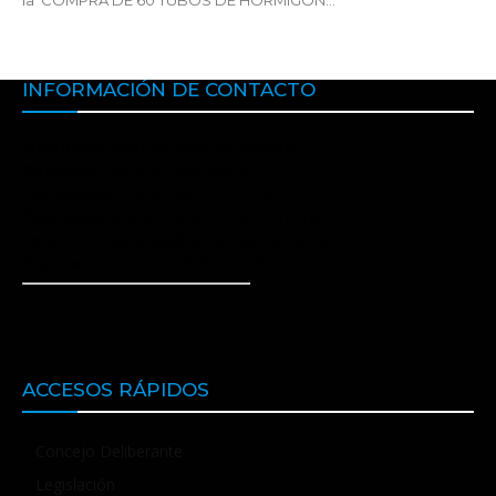
la COMPRA DE 60 TUBOS DE HORMIGÓN...
INFORMACIÓN DE CONTACTO
MUNICIPALIDAD DE SAN SALVADOR
Dirección:
Urquiza y San Martín
San Salvador, Entre Ríos (CP: 3218)
Teléfonos
: (0345) 3454027225 - 4910169
Email:
municipalidad@sansalvadorer.gov.ar
Horario:
Lun. a Vie de 6:30 a 12:30 hs.
ACCESOS RÁPIDOS
Concejo Deliberante
Legislación