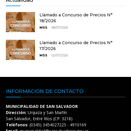
Actualidad
Llamado a Concurso de Precios N°
18/2026
-
MSS
08/07/2026
Llamado a Concurso de Precios N°
17/2026
-
MSS
02/07/2026
INFORMACIÓN DE CONTACTO
MUNICIPALIDAD DE SAN SALVADOR
Dirección:
Urquiza y San Martín
San Salvador, Entre Ríos (CP: 3218)
Teléfonos
: (0345) 3454027225 - 4910169
Email:
municipalidad@sansalvadorer.gov.ar