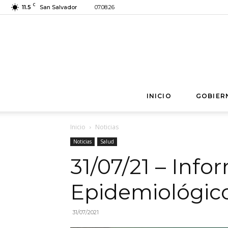
C
11.5
San Salvador
07.08.26
INICIO
GOBIER
Inicio
Noticias
Noticias
Salud
31/07/21 – Info
Epidemiológic
31/07/2021