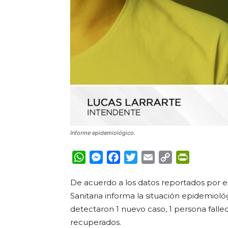
Informe epidemiológico.
WhatsApp
Messenger
Facebook
Twitter
Email
Copy
PrintFrie
Link
De acuerdo a los datos reportados por el
Sanitaria informa la situación epidemioló
detectaron 1 nuevo caso, 1 persona falleci
recuperados.