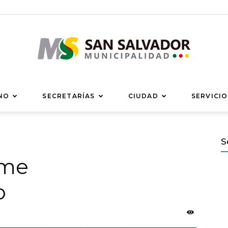
Municipalidad
NO
SECRETARÍAS
CIUDAD
SERVICIO
S
rme
de
o
San