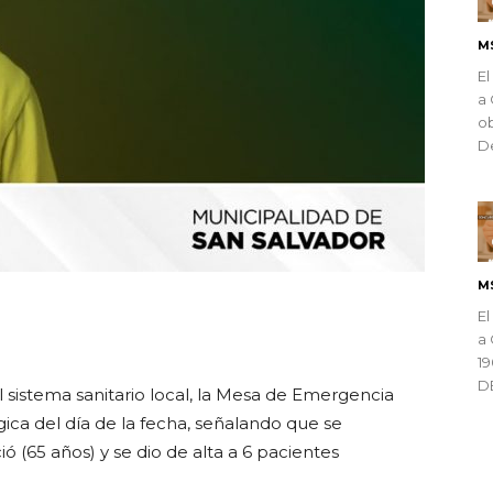
M
El
a 
ob
De
M
El
ndly
a 
1
D
 sistema sanitario local, la Mesa de Emergencia
gica del día de la fecha, señalando que se
ó (65 años) y se dio de alta a 6 pacientes