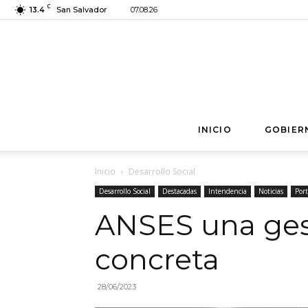
C
13.4
San Salvador
07.08.26
INICIO
GOBIER
Inicio
Desarrollo Social
Desarrollo Social
Destacadas
Intendencia
Noticias
Por
ANSES una ges
concreta
28/06/2023