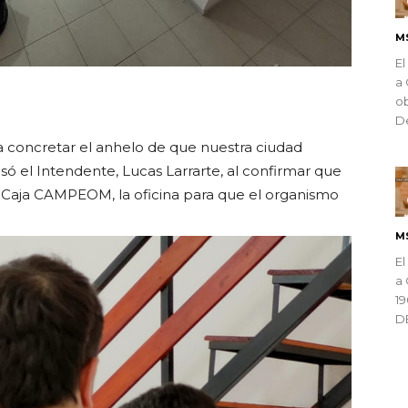
M
El
a 
ndly
ob
De
 concretar el anhelo de que nuestra ciudad
ó el Intendente, Lucas Larrarte, al confirmar que
la Caja CAMPEOM, la oficina para que el organismo
M
El
a 
1
D