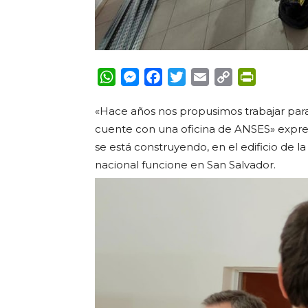
WhatsApp
Messenger
Facebook
Twitter
Email
Copy
PrintFrie
Link
«Hace años nos propusimos trabajar para
cuente con una oficina de ANSES» expres
se está construyendo, en el edificio de 
nacional funcione en San Salvador.