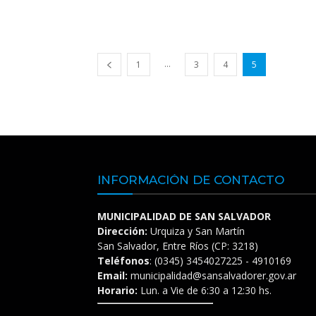
...
1
3
4
5
INFORMACIÓN DE CONTACTO
MUNICIPALIDAD DE SAN SALVADOR
Dirección:
Urquiza y San Martín
San Salvador, Entre Ríos (CP: 3218)
Teléfonos
: (0345) 3454027225 - 4910169
Email:
municipalidad@sansalvadorer.gov.ar
Horario:
Lun. a Vie de 6:30 a 12:30 hs.