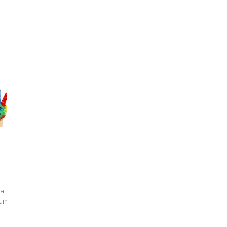
la
ir