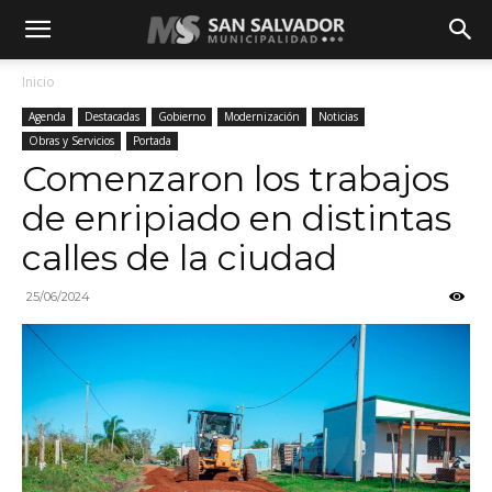
Inicio
Agenda
Destacadas
Gobierno
Modernización
Noticias
Obras y Servicios
Portada
Comenzaron los trabajos
de enripiado en distintas
calles de la ciudad
25/06/2024