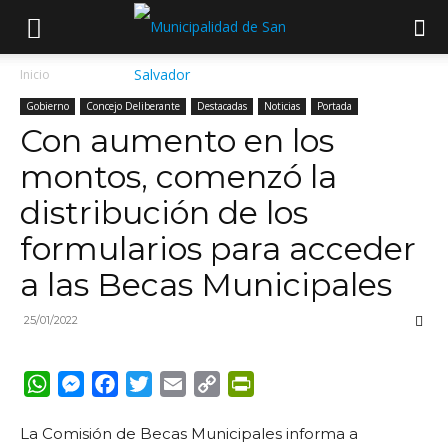
Inicio
Gobierno
Concejo Deliberante
Destacadas
Noticias
Portada
Con aumento en los
montos, comenzó la
distribución de los
formularios para acceder
a las Becas Municipales
25/01/2022
WhatsApp
Messenger
Facebook
Twitter
Email
Copy
PrintFriendly
Link
La Comisión de Becas Municipales informa a