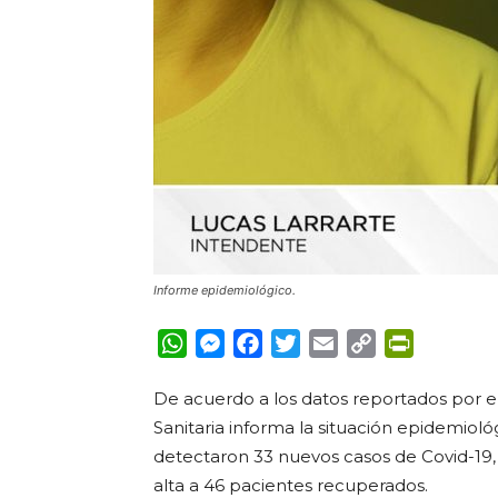
Informe epidemiológico.
WhatsApp
Messenger
Facebook
Twitter
Email
Copy
PrintFrie
Link
De acuerdo a los datos reportados por el
Sanitaria informa la situación epidemioló
detectaron 33 nuevos casos de Covid-19, 
alta a 46 pacientes recuperados.