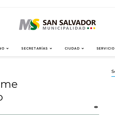
Municipalidad
NO
SECRETARÍAS
CIUDAD
SERVICIO
S
orme
de
o
San