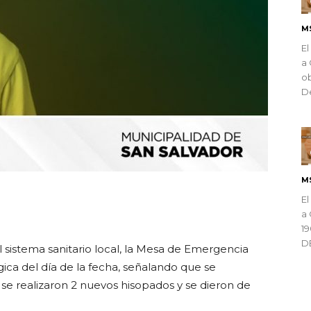
M
El
a 
ob
De
M
El
ndly
a 
1
D
 sistema sanitario local, la Mesa de Emergencia
gica del día de la fecha, señalando que se
se realizaron 2 nuevos hisopados y se dieron de