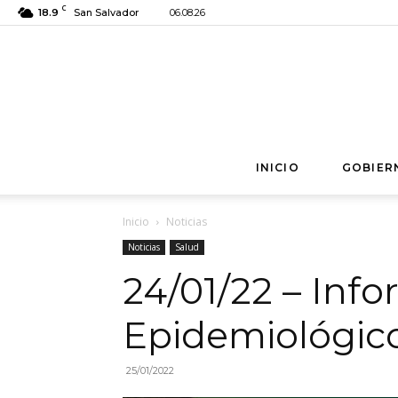
C
18.9
San Salvador
06.08.26
INICIO
GOBIER
Inicio
Noticias
Noticias
Salud
24/01/22 – Inf
Epidemiológic
25/01/2022