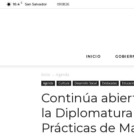
C
10.4
San Salvador
09.08.26
INICIO
GOBIER
Inicio
Agenda
Agenda
Cultura
Desarrollo Social
Destacadas
Educaci
Continúa abiert
la Diplomatur
Prácticas de M