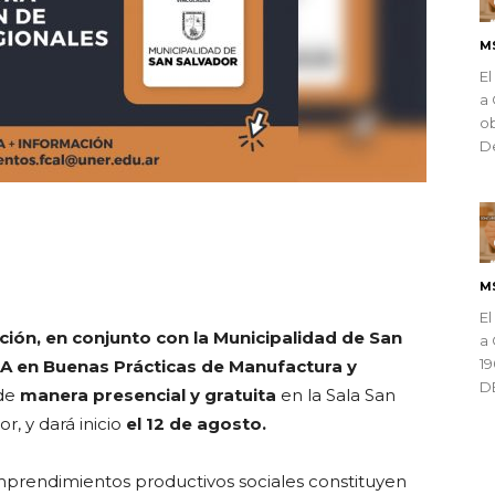
M
El
a 
ob
De
ndly
M
El
ción, en conjunto con la Municipalidad de San
a 
1
en Buenas Prácticas de Manufactura y
D
de
manera presencial y gratuita
en la Sala San
r, y dará inicio
el 12 de agosto.
emprendimientos productivos sociales constituyen