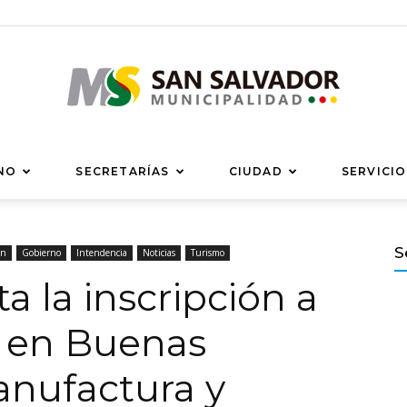
Municipalidad
NO
SECRETARÍAS
CIUDAD
SERVICIO
S
ón
Gobierno
Intendencia
Noticias
Turismo
a la inscripción a
de
a en Buenas
anufactura y
San