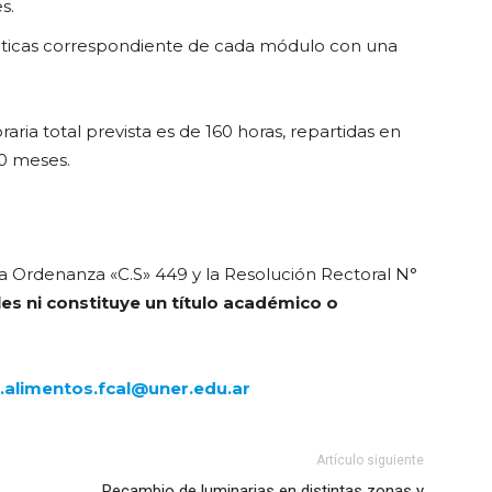
s.
rácticas correspondiente de cada módulo con una
raria total prevista es de 160 horas, repartidas en
10 meses.
a Ordenanza «C.S» 449 y la Resolución Rectoral N°
es ni constituye un título académico o
o.alimentos.fcal@uner.edu.ar
Artículo siguiente
Recambio de luminarias en distintas zonas y