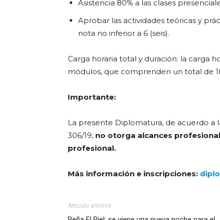
Asistencia 80% a las clases presenciale
Aprobar las actividades teóricas y p
nota no inferior a 6 (seis).
Carga horaria total y duración: la carga ho
módulos, que comprenden un total de 
Importante:
La presente Diplomatura, de acuerdo a l
306/19,
no otorga alcances profesional
profesional.
Más información e inscripciones:
dipl
Artículo anterior
Peña El Riel: se viene una nueva noche para el