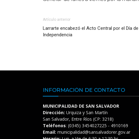
Artículo anterior
Larrarte encabezó el Acto Central por el Día de
Independencia
INFORMACIÓN DE CONTACTO
MUNICIPALIDAD DE SAN SALVADOR
Dirección:
Urquiza y San Martín
San Salvador, Entre Ríos (CP: 3218)
Teléfonos
: (0345) 3454027225 - 4910169
Email:
municipalidad@sansalvadorer.gov.ar
Horario:
Lun. a Vie de 6:30 a 12:30 hs.