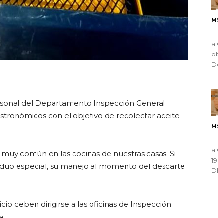
M
El
a 
ob
De
ndly
rsonal del Departamento Inspección General
gastronómicos con el objetivo de recolectar aceite
M
El
a 
 muy común en las cocinas de nuestras casas. Si
1
esiduo especial, su manejo al momento del descarte
D
cio deben dirigirse a las oficinas de Inspección
a.