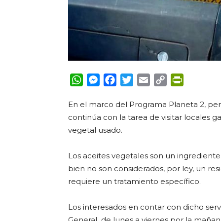
WhatsApp
Messenger
Facebook
Twitter
Email
Copy
PrintFrie
Link
En el marco del Programa Planeta 2, pe
continúa con la tarea de visitar locales 
vegetal usado.
Los
aceites vegetales son un ingrediente
bien no son considerados, por ley, un r
requiere un tratamiento específico.
Los interesados en contar con dicho servi
General de lunes a viernes por la mañan