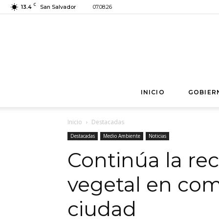
C
13.4
San Salvador
07.08.26
INICIO
GOBIER
Inicio
Destacadas
Destacadas
Medio Ambiente
Noticias
Continúa la rec
vegetal en com
ciudad