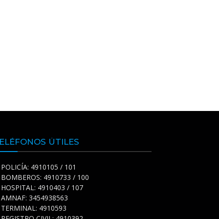
ELÉFONOS ÚTILES
POLICÍA: 4910105 / 101
BOMBEROS: 4910733 / 100
HOSPITAL: 4910403 / 107
AMNAF: 3454938563
TERMINAL: 4910593
REGISTRO CIVIL: 4910392