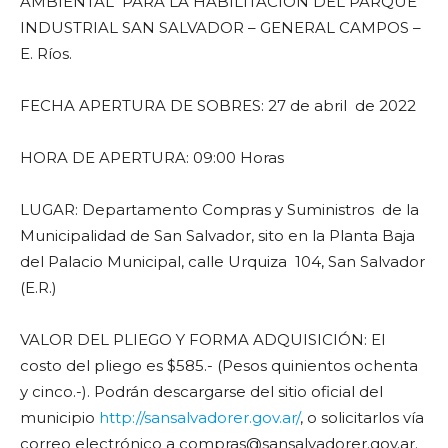
AMBIENTAL PARA LA HABILITACIÓN DEL PARQUE
INDUSTRIAL SAN SALVADOR – GENERAL CAMPOS –
E. Ríos.
FECHA APERTURA DE SOBRES: 27 de abril de 2022
HORA DE APERTURA: 09:00 Horas
LUGAR
:
Departamento Compras y Suministros de la
Municipalidad de San Salvador, sito en la Planta Baja
del Palacio Municipal, calle Urquiza 104, San Salvador
(E.R.)
VALOR DEL PLIEGO Y FORMA ADQUISICIÓN:
El
costo del pliego es $585.- (Pesos quinientos ochenta
y cinco.-)
.
Podrán descargarse del sitio oficial del
municipio
http://sansalvadorer.gov.ar/
, o solicitarlos vía
correo electrónico a
compras@sansalvadorer.gov.ar
.