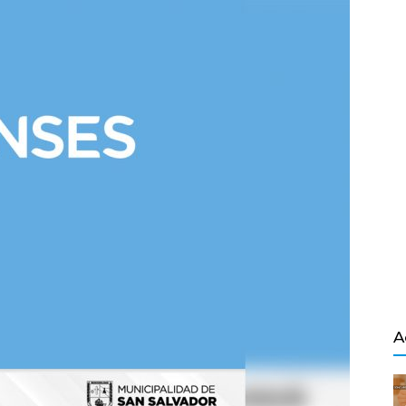
Salvador
A