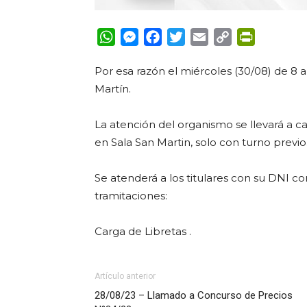
WhatsApp
Messenger
Facebook
Twitter
Email
Copy
PrintFrie
Link
Por esa razón el miércoles (30/08) de 8 a
Martín.
La atención del organismo se llevará a ca
en Sala San Martin, solo con turno previo
Se atenderá a los titulares con su DNI co
tramitaciones:
Carga de Libretas .
Artículo anterior
28/08/23 – Llamado a Concurso de Precios