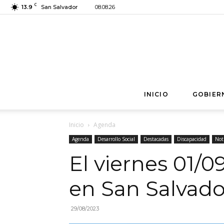
C
13.9
San Salvador
08.08.26
INICIO
GOBIER
Inicio
Agenda
Agenda
Desarrollo Social
Destacadas
Discapacidad
Noti
El viernes 01/
en San Salvado
29/08/2023