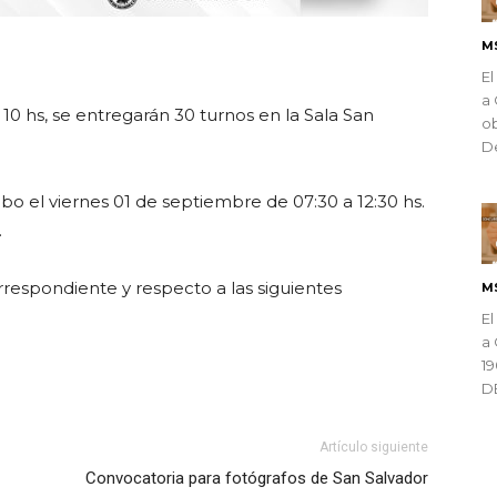
M
ndly
El
a 
 10 hs, se entregarán 30 turnos en la Sala San
ob
De
bo el viernes 01 de septiembre de 07:30 a 12:30 hs.
.
rrespondiente y respecto a las siguientes
M
El
a 
1
D
Artículo siguiente
Convocatoria para fotógrafos de San Salvador