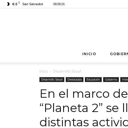
C
6.5
San Salvador
08.08.26
INICIO
GOBIER
Inicio
Desarrollo Social
Desarrollo Social
Destacadas
Educación
Gobierno
Inte
En el marco d
“Planeta 2” se 
distintas activ