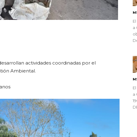
M
El
a 
ndly
ob
De
esarrollan actividades coordinadas por el
tión Ambiental.
M
banos
El
a 
1
D