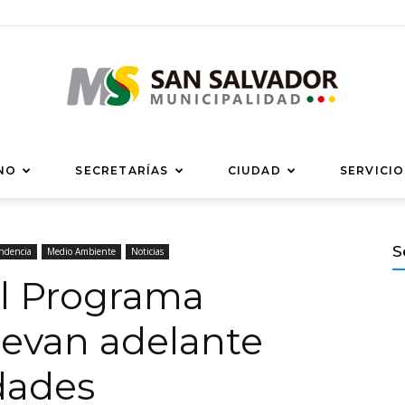
Municipalidad
NO
SECRETARÍAS
CIUDAD
SERVICIO
S
ndencia
Medio Ambiente
Noticias
el Programa
de
llevan adelante
idades
San