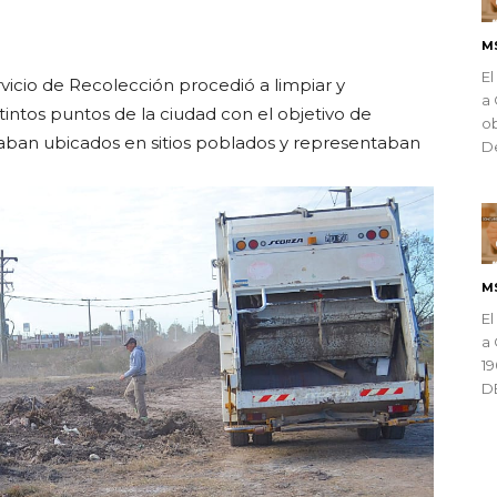
ndly
M
El
rvicio de Recolección procedió a limpiar y
a 
intos puntos de la ciudad con el objetivo de
ob
aban ubicados en sitios poblados y representaban
De
M
El
a 
1
D