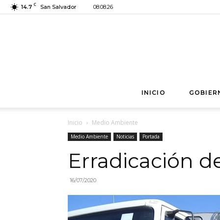
C
14.7
San Salvador
08.08.26
INICIO
GOBIER
Inicio
Medio Ambiente
Medio Ambiente
Noticias
Portada
Erradicación d
16/07/2020