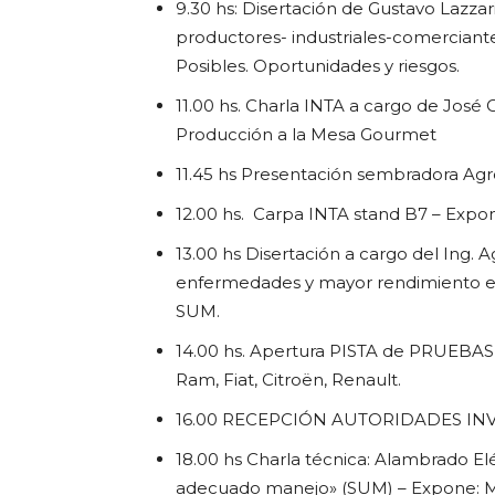
9.30 hs: Disertación de Gustavo Lazz
productores- industriales-comerciant
Posibles. Oportunidades y riesgos.
11.00 hs. Charla INTA a cargo de José
Producción a la Mesa Gourmet
11.45 hs Presentación sembradora Agr
12.00 hs. Carpa INTA stand B7 –
Expon
13.00 hs Disertación a cargo del Ing. A
enfermedades y mayor rendimiento en c
SUM.
14.00 hs. Apertura PISTA de PRUEBAS –
Ram, Fiat, Citroën, Renault.
16.00 RECEPCIÓN AUTORIDADES IN
18.00 hs Charla técnica: Alambrado Elé
adecuado manejo» (SUM) –
Expone: M