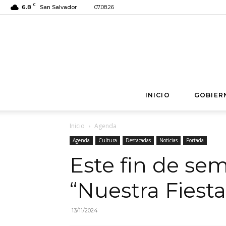
C
6.8
San Salvador
07.08.26
INICIO
GOBIER
Inicio
Agenda
Agenda
Cultura
Destacadas
Noticias
Portada
Este fin de se
“Nuestra Fiesta
13/11/2024