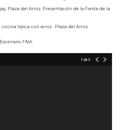
ay. Plaza del Arroz.
Presentación de la Fiesta de la
 cocina típica con arroz. Plaza del Arroz
l Escenario FNA.
1
de 5