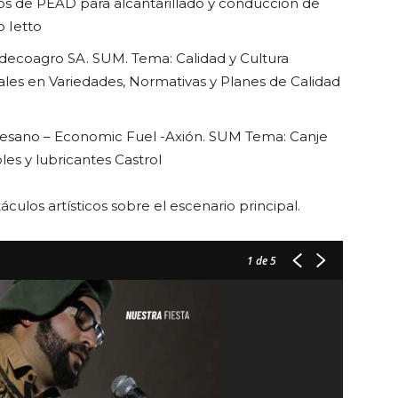
os de PEAD para alcantarillado y conducción de
o Ietto
-Adecoagro SA. SUM.
Tema: Calidad y Cultura
bales en Variedades, Normativas y Planes de Calidad
 Pesano – Economic Fuel -Axión. SUM
Tema: Canje
es y lubricantes Castrol
culos artísticos sobre el escenario principal.
1
de 5