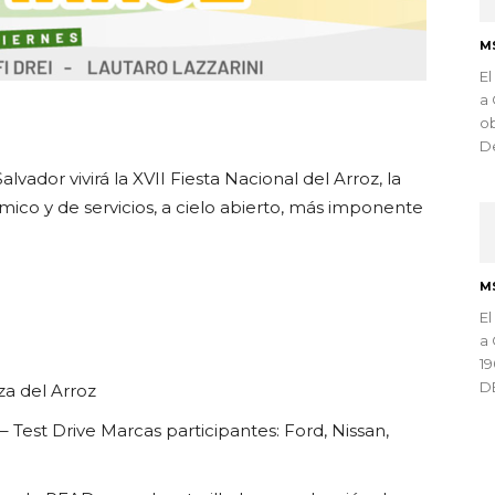
M
El
a 
ndly
ob
De
lvador vivirá la XVII Fiesta Nacional del Arroz, la
mico y de servicios, a cielo abierto, más imponente
M
El
a 
)
1
D
aza del Arroz
 Test Drive Marcas participantes: Ford, Nissan,