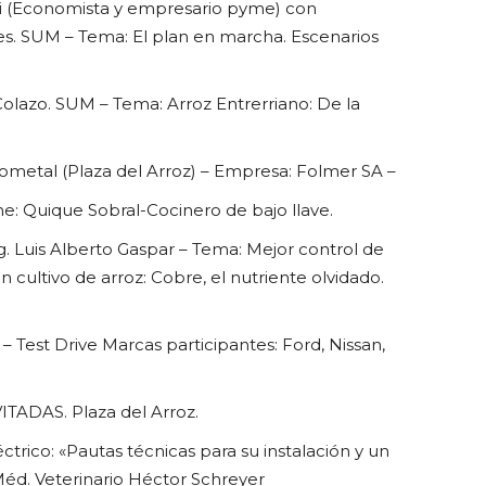
ari (Economista y empresario pyme) con
es. SUM –
Tema: El plan en marcha. Escenarios
 Colazo. SUM –
Tema: Arroz Entrerriano: De la
ometal (Plaza del Arroz) –
Empresa: Folmer SA –
e: Quique Sobral-Cocinero de bajo llave.
g. Luis Alberto Gaspar –
Tema: Mejor control de
ultivo de arroz: Cobre, el nutriente olvidado.
 Test Drive Marcas participantes: Ford, Nissan,
VITADAS.
Plaza del Arroz.
ctrico: «Pautas técnicas para su instalación y un
éd. Veterinario Héctor Schreyer