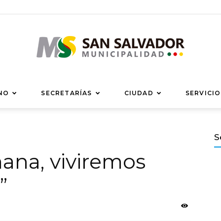
Municipalidad
NO
SECRETARÍAS
CIUDAD
SERVICIO
S
mana, viviremos
de
”
San