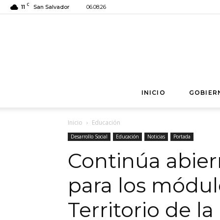
C
11
San Salvador
06.08.26
INICIO
GOBIER
Inicio
Educación
Desarrollo Social
Educación
Noticias
Portada
Continúa abiern
para los módul
Territorio de l