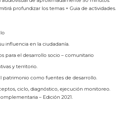
 audiovisual de aproximadamente 50 minutos.
tirá profundizar los temas + Guia de actividades.
lo
u influencia en la ciudadanía.
s para el desarrollo socio – comunitario
ivas y territorio.
el patrimonio como fuentes de desarrollo.
ptos, ciclo, diagnóstico, ejecución monitoreo.
 complementaria – Edición 2021.