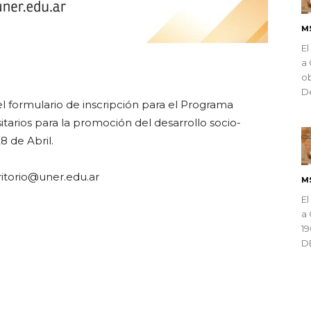
M
El
a 
ndly
ob
De
el formulario de inscripción para el Programa
sitarios para la promoción del desarrollo socio-
8 de Abril.
ritorio@uner.edu.ar
M
El
a 
1
D