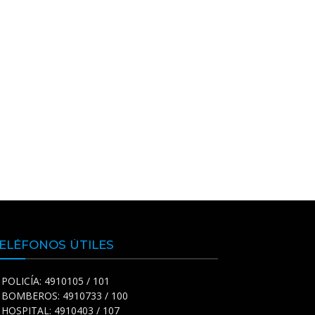
ELÉFONOS ÚTILES
POLICÍA: 4910105 / 101
BOMBEROS: 4910733 / 100
HOSPITAL: 4910403 / 107