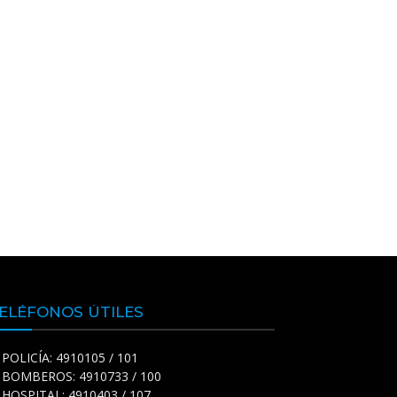
ELÉFONOS ÚTILES
POLICÍA: 4910105 / 101
BOMBEROS: 4910733 / 100
HOSPITAL: 4910403 / 107