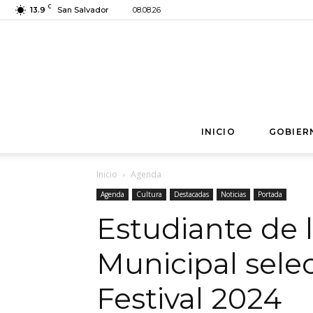
C
13.9
San Salvador
08.08.26
INICIO
GOBIER
Inicio
Agenda
Agenda
Cultura
Destacadas
Noticias
Portada
Estudiante de 
Municipal sele
Festival 2024