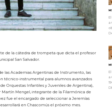
M
El
a 
ob
De
ndly
te de la cátedra de trompeta que dicta el profesor
unicipal San Salvador.
M
El
de las Academias Argentinas de Instrumento, las
a 
ón técnico-instrumental para alumnos avanzados
1
de Orquestas Infantiles y Juveniles de Argentina),
D
 Martín Mengel, integrante de la Filarmónica de
vez fue el encargado de seleccionar a Jeremías
 desarrollará en Chascomús el próximo mes.