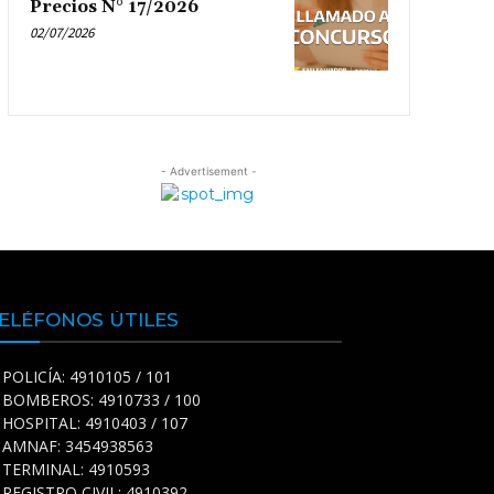
Precios N° 17/2026
02/07/2026
- Advertisement -
ELÉFONOS ÚTILES
POLICÍA: 4910105 / 101
BOMBEROS: 4910733 / 100
HOSPITAL: 4910403 / 107
AMNAF: 3454938563
TERMINAL: 4910593
REGISTRO CIVIL: 4910392