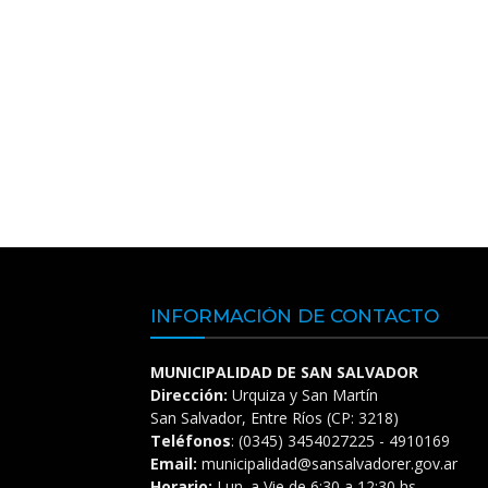
INFORMACIÓN DE CONTACTO
MUNICIPALIDAD DE SAN SALVADOR
Dirección:
Urquiza y San Martín
San Salvador, Entre Ríos (CP: 3218)
Teléfonos
: (0345) 3454027225 - 4910169
Email:
municipalidad@sansalvadorer.gov.ar
Horario:
Lun. a Vie de 6:30 a 12:30 hs.