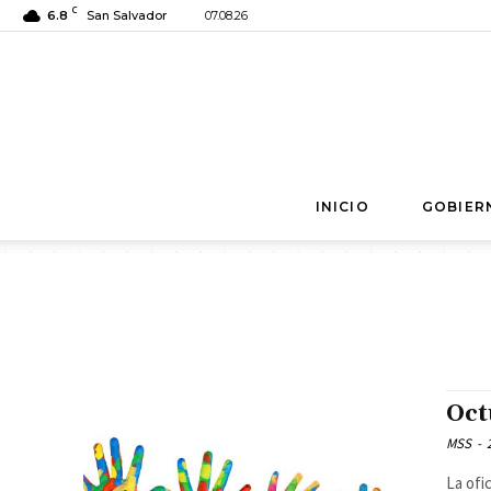
C
6.8
San Salvador
07.08.26
INICIO
GOBIER
Oct
MSS
-
La ofi