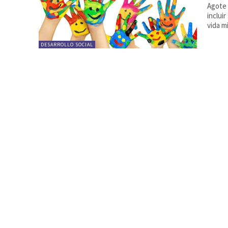
Agote 
inclui
vida m
DESARROLLO SOCIAL