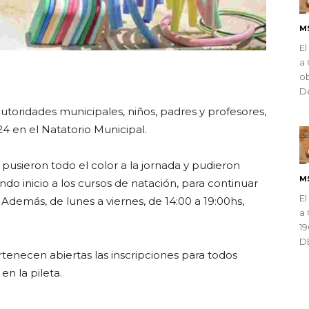
M
El
a 
ndly
ob
De
toridades municipales, niños, padres y profesores,
24 en el Natatorio Municipal.
e pusieron todo el color a la jornada y pudieron
M
do inicio a los cursos de natación, para continuar
El
Además, de lunes a viernes, de 14:00 a 19:00hs,
a 
1
D
rtenecen abiertas las inscripciones para todos
en la pileta.