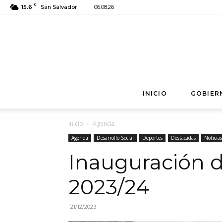
C
15.6
San Salvador
06.08.26
INICIO
GOBIER
Inicio
Agenda
Agenda
Desarrollo Social
Deportes
Destacadas
Noticias
Inauguración 
2023/24
21/12/2023