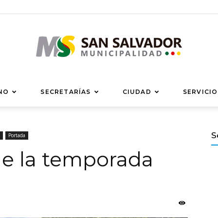
Municipalidad
NO
SECRETARÍAS
CIUDAD
SERVICIO
S
Portada
de la temporada
de
San