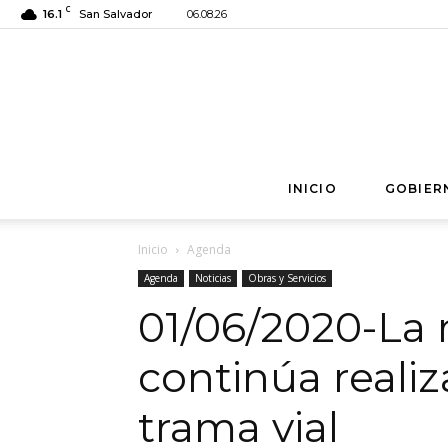
C
16.1
San Salvador
06.08.26
INICIO
GOBIER
Inicio
Agenda
Agenda
Noticias
Obras y Servicios
01/06/2020-La 
continúa reali
trama vial