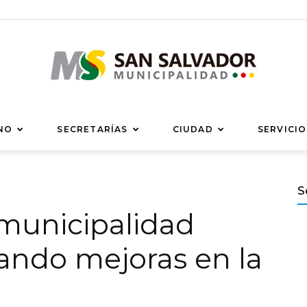
Municipalidad
NO
SECRETARÍAS
CIUDAD
SERVICIO
S
municipalidad
de
zando mejoras en la
San