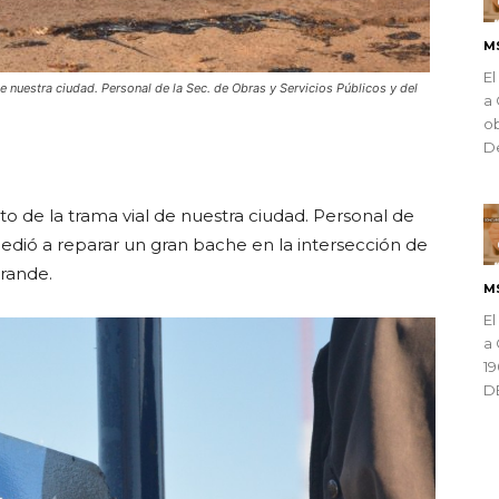
M
El
 nuestra ciudad. Personal de la Sec. de Obras y Servicios Públicos y del
a 
ob
De
ndly
 de la trama vial de nuestra ciudad. Personal de
cedió a reparar un gran bache en la intersección de
rande.
M
El
a 
1
D