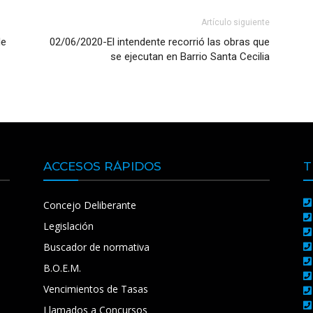
Artículo siguiente
de
02/06/2020-El intendente recorrió las obras que
se ejecutan en Barrio Santa Cecilia
ACCESOS RÁPIDOS
T
Concejo Deliberante
Legislación
Buscador de normativa
B.O.E.M.
Vencimientos de Tasas
Llamados a Concursos