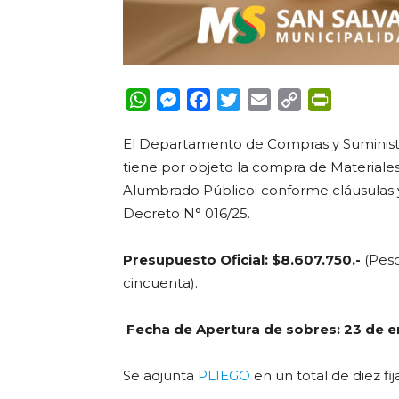
WhatsApp
Messenger
Facebook
Twitter
Email
Copy
PrintFrie
Link
El Departamento de Compras y Suministr
tiene por objeto la compra de Materiale
Alumbrado Público; conforme cláusulas y
Decreto N° 016/25.
Presupuesto Oficial: $8.607.750.-
(Peso
cincuenta).
Fecha de Apertura de sobres:
23 de e
Se adjunta
PLIEGO
en un total de diez fij