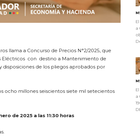
M
El
a 
ndly
ob
De
os llama a Concurso de Precios N°2/2025,
que
s Eléctricos con
destino a Mantenimiento de
 disposiciones de los pliegos aprobados por
M
El
s ocho millones seiscientos siete mil setecientos
a 
1
D
nero de 2025 a las 11:30 horas
as.