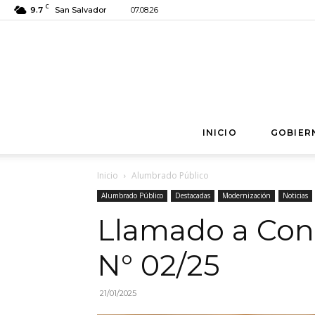
C
9.7
San Salvador
07.08.26
INICIO
GOBIER
Inicio
Alumbrado Público
Alumbrado Público
Destacadas
Modernización
Noticias
Llamado a Con
N° 02/25
21/01/2025