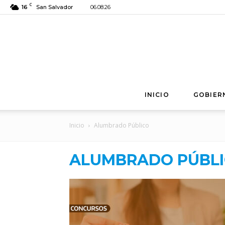
C
16
San Salvador
06.08.26
INICIO
GOBIER
Inicio
Alumbrado Público
ALUMBRADO PÚBL