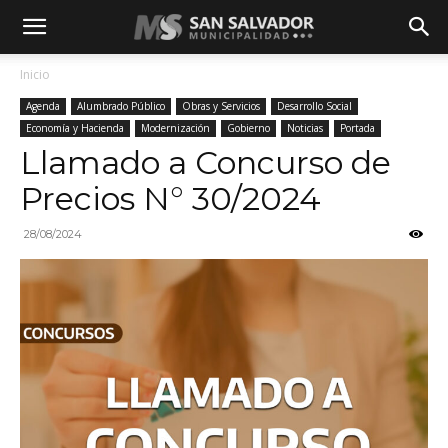
Inicio
Agenda
Alumbrado Público
Obras y Servicios
Desarrollo Social
Economía y Hacienda
Modernización
Gobierno
Noticias
Portada
Llamado a Concurso de
Precios N° 30/2024
28/08/2024