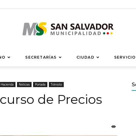
Municipalidad
NO
SECRETARÍAS
CIUDAD
SERVICIO
S
 Hacienda
Noticias
Portada
Tránsito
curso de Precios
de
San