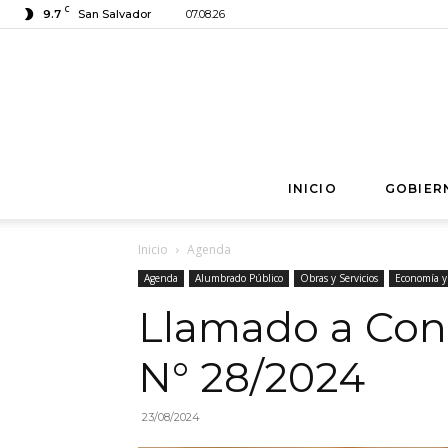
C
9.7
San Salvador
07.08.26
INICIO
GOBIER
Inicio
Agenda
Agenda
Alumbrado Público
Obras y Servicios
Economía y
Llamado a Con
N° 28/2024
23/08/2024