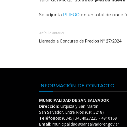
Se adjunta
PLIEGO
en un total de once fo
Artículo anterior
Llamado a Concurso de Precios N° 27/2024
INFORMACIÓN DE CONTACTO
MUNICIPALIDAD DE SAN SALVADOR
Dirección:
Urquiza y San Martín
San Salvador, Entre Ríos (CP: 3218)
Teléfonos
: (0345) 3454027225 - 4910169
Email:
municipalidad@sansalvadorer.gov.ar