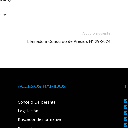
jas.
Artículo siguiente
Llamado a Concurso de Precios N° 29-2024
ACCESOS RÁPIDOS
T
Concejo Deliberante
Legislación
Buscador de normativa
B.O.E.M.