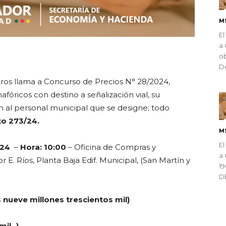
M
El
a 
ndly
ob
De
os llama a Concurso de Precios N° 28/2024,
fóricos con destino a señalización vial, su
ón al personal municipal que se designe; todo
o 273/24.
M
El
024
–
Hora: 10:00
– Oficina de Compras y
a 
 E. Ríos, Planta Baja Edif. Municipal, (San Martín y
1
D
 nueve millones trescientos mil)
il.-)