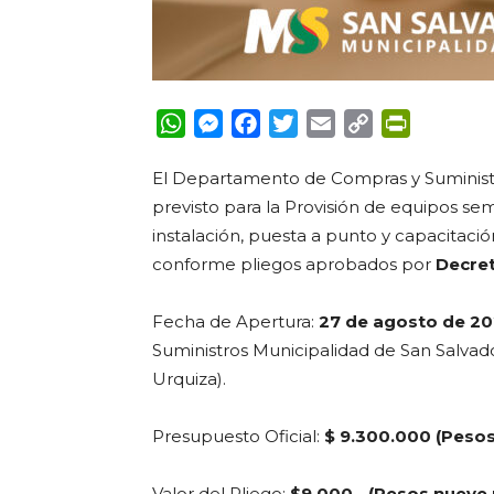
WhatsApp
Messenger
Facebook
Twitter
Email
Copy
PrintFrie
Link
El Departamento de Compras y Suministr
previsto para la Provisión de equipos sema
instalación, puesta a punto y capacitaci
conforme pliegos aprobados por
Decret
Fecha de Apertura
:
27 de agosto de 2
Suministros Municipalidad de San Salvador
Urquiza).
Presupuesto Oficial:
$ 9.300.000 (Pesos
Valor del Pliego:
$9.000.- (Pesos nueve m