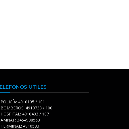
ELÉFONOS ÚTILES
POLICÍA: 4910105 / 101
BOMBEROS: 4910733 / 100
HOSPITAL: 4910403 / 107
AMNAF: 3454938563
TERMINAL: 4910593