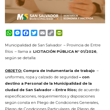
WhatsApp
Messenger
Facebook
Twitter
Email
Copy
PrintFriendly
Link
Municipalidad de San Salvador – Provincia de Entre
Ríos – llama a
LICITACIÓN PÚBLICA N° 01/2026
,
según se detalla:
OBJETO
:
Compra de Indumentaria de trabajo
–
uniformes, ropa y calzado de seguridad
– con
destino a Personal de la Municipalidad
de la
ciudad de San Salvador – Entre Ríos;
de acuerdo
especificaciones, requerimientos y disposiciones
según consta en Pliego de Condiciones Generales,
Pliego de Condiciones Particulares, de Pliego de