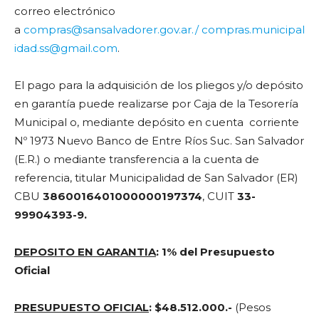
correo electrónico
a
compras@sansalvadorer.gov.ar./
compras.municipal
idad.ss@gmail.com
.
El pago para la adquisición de los pliegos y/o depósito
en garantía puede realizarse por Caja de la Tesorería
Municipal o, mediante depósito en cuenta corriente
Nº 1973 Nuevo Banco de Entre Ríos Suc. San Salvador
(E.R.) o mediante transferencia a la cuenta de
referencia, titular Municipalidad de San Salvador (ER)
CBU
3860016401000000197374
, CUIT
33-
99904393-9.
DEPOSITO EN GARANTIA
:
1% del Presupuesto
Oficial
PRESUPUESTO OFICIAL
:
$48.512.000.-
(Pesos