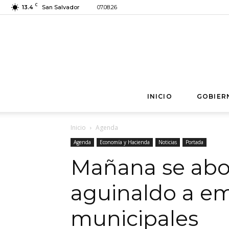
C
13.4
San Salvador
07.08.26
INICIO
GOBIER
Inicio
Agenda
Agenda
Economía y Hacienda
Noticias
Portada
Mañana se abo
aguinaldo a e
municipales