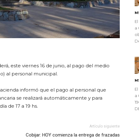
M
El
a 
ob
De
ndly
rá, este viernes 16 de junio, al pago del medio
) al personal municipal.
M
El
Hacienda informó que el pago al personal que
a 
ancaria se realizará automáticamente y para
1
ía de 17 a 19 hs.
D
Artículo siguiente
Cobijar: HOY comienza la entrega de frazadas