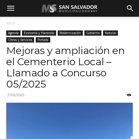
Inicio
Agenda
Economía y Hacienda
Modernización
Gobierno
Noticias
Obras y Servicios
Portada
Mejoras y ampliación en
el Cementerio Local –
Llamado a Concurso
05/2025
21/02/2025