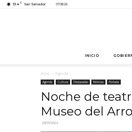
C
13.4
San Salvador
07.08.26
INICIO
GOBIER
Inicio
Agenda
Agenda
Cultura
Destacadas
Noticias
Portada
Noche de teatr
Museo del Arr
29/01/2024