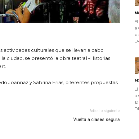
M
El
a 
ndly
ob
De
s actividades culturales que se llevan a cabo
a ciudad, se presentó la obra teatral «Historias
rt.
M
edo Joannaz y Sabrina Frías, diferentes propuestas
El
a 
1
D
Artículo siguiente
Vuelta a clases segura