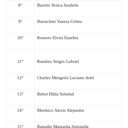
8°
Barreto Yesica Anabela
9°
Barrachini Vanesa Celina
10°
Romero Elvira Eusebia
11°
Ramírez Sergio Gabriel
12°
Charles Mengeón Luciano Ariel
13°
Rebot Hilda Soledad
14°
Morínico Alexis Alejandro
15°
Ramallo Margarita Antonella