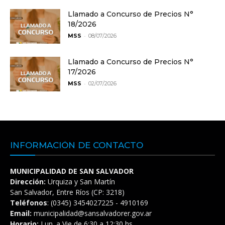
Llamado a Concurso de Precios N°
18/2026
-
MSS
08/07/2026
Llamado a Concurso de Precios N°
17/2026
-
MSS
02/07/2026
INFORMACIÓN DE CONTACTO
MUNICIPALIDAD DE SAN SALVADOR
Dirección:
Urquiza y San Martín
San Salvador, Entre Ríos (CP: 3218)
Teléfonos
: (0345) 3454027225 - 4910169
Email:
municipalidad@sansalvadorer.gov.ar
Horario:
Lun. a Vie de 6:30 a 12:30 hs.