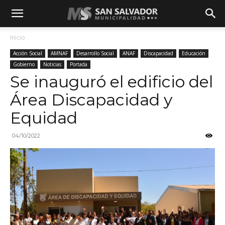
Inicio
Acción Social
AMNAF
Desarrollo Social
ANAF
Discapacidad
Educación
Gobierno
Noticias
Portada
Se inauguró el edificio del
Área Discapacidad y
Equidad
04/10/2022