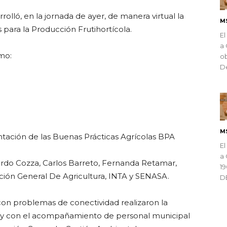
rolló, en la jornada de ayer, de manera virtual la
M
 para la Producción Frutihortícola.
El
a 
mo:
ob
De
M
tación de las Buenas Prácticas Agrícolas BPA
El
a 
rdo Cozza, Carlos Barreto, Fernanda Retamar,
1
cción General De Agricultura, INTA y SENASA.
D
con problemas de conectividad realizaron la
io y con el acompañamiento de personal municipal