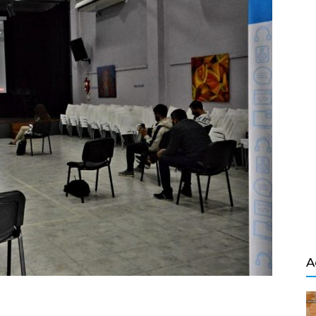
Salvador
A
ndly