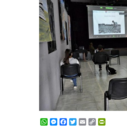
WhatsApp
Messenger
Facebook
Twitter
Email
Copy
PrintFrie