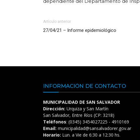
dependiente del Departamento de Inspe
Artículo anterior
27/04/21 – Informe epidemiológico
INFORMACIÓN DE CONTACTO
MUNICIPALIDAD DE SAN SALVADOR
Dirección:
Urquiza y San Martín
San Salvador, Entre Ríos (CP: 3218)
Teléfonos
: (0345) 3454027225 - 4910169
Email:
municipalidad@sansalvadorer.gov.ar
Horario:
Lun. a Vie de 6:30 a 12:30 hs.