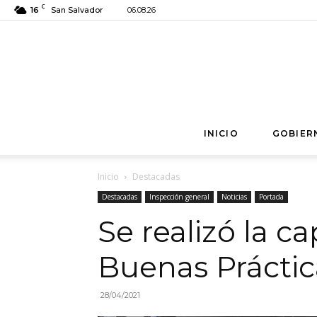
C
16
San Salvador
06.08.26
INICIO
GOBIER
Inicio
Destacadas
Destacadas
Inspección general
Noticias
Portada
Se realizó la c
Buenas Práctic
28/04/2021