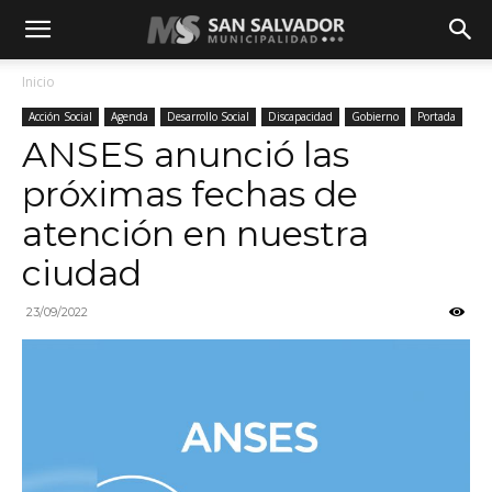
Inicio
Acción Social
Agenda
Desarrollo Social
Discapacidad
Gobierno
Portada
ANSES anunció las
próximas fechas de
atención en nuestra
ciudad
23/09/2022