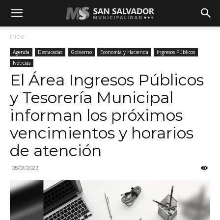
Inicio
Agenda
Destacadas
Gobierno
Economía y Hacienda
Ingresos Públicos
Noticias
El Área Ingresos Públicos
y Tesorería Municipal
informan los próximos
vencimientos y horarios
de atención
05/01/2023