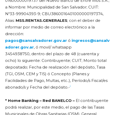
01600000019737 del Nuevo Banco de Entre Ríos S.A.;
a Nombre: Municipalidad de San Salvador; CUIT:
Nº33-99904393-9; CBU3860016401000000197374,
Alias:
MSS.RENTAS.GENERALES
; con el deber de
informar por medio de correo electrónico a la
dirección:
pagos@sansalvadorer.gov.ar
ó
ingresos@
sansalv
adorer.gov.ar
, ó movil/ whatsapp
3454938750, dentro del plazo de 48 (cuarenta y
ocho) lo siguiente: Contribuyente; CUIT; Monto total
depositado; Fecha de realización del depósito, Tasa
(TGI, OSM, CEM y TIS) ó Concepto (Planes y
Facilidades de Pago, Multas, etc..), Período/s Fiscal/es
i
abonado/s y Fecha del depósito.-
* Home Banking – Red BANELCO –
El contribuyente
podrá realizar, por este medio, el pago de las Tasas
Municipales de Obras Sanitarias (OSM), General