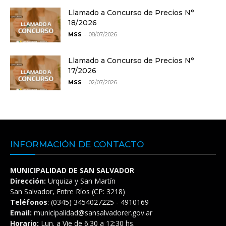
Llamado a Concurso de Precios N°
18/2026
-
MSS
08/07/2026
Llamado a Concurso de Precios N°
17/2026
-
MSS
02/07/2026
INFORMACIÓN DE CONTACTO
MUNICIPALIDAD DE SAN SALVADOR
Dirección:
Urquiza y San Martín
San Salvador, Entre Ríos (CP: 3218)
Teléfonos
: (0345) 3454027225 - 4910169
Email:
municipalidad@sansalvadorer.gov.ar
Horario:
Lun. a Vie de 6:30 a 12:30 hs.