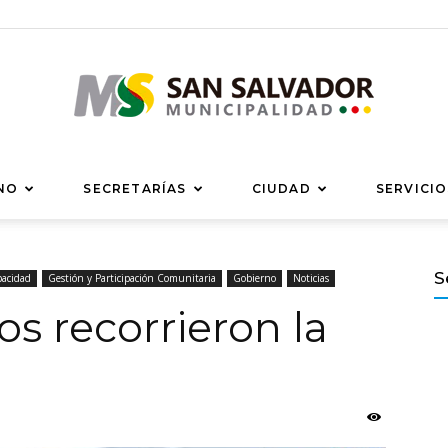
Municipalidad
NO
SECRETARÍAS
CIUDAD
SERVICIO
S
pacidad
Gestión y Participación Comunitaria
Gobierno
Noticias
s recorrieron la
de
San