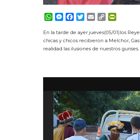
WhatsApp
Messenger
Facebook
Twitter
Email
Copy
PrintFrie
Link
En la tarde de ayer jueves(05/01)los Rey
chicas y chicos recibieron a Melchor, Gas
realidad las ilusiones de nuestros gurises.