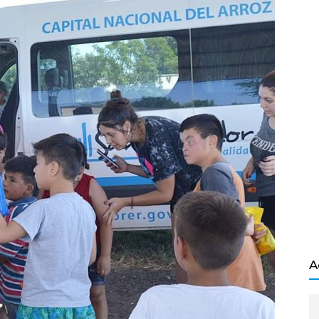
Salvador
A