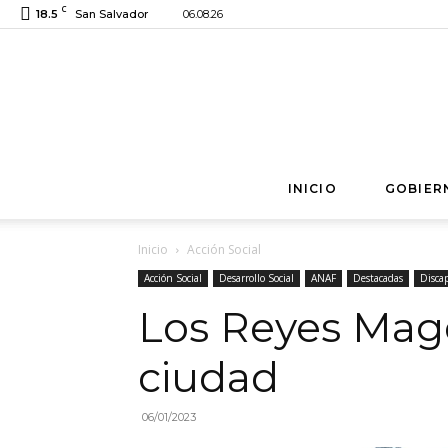
C
18.5
San Salvador
06.08.26
INICIO
GOBIER
Inicio
Acción Social
Acción Social
Desarrollo Social
ANAF
Destacadas
Disca
Los Reyes Mago
ciudad
06/01/2023