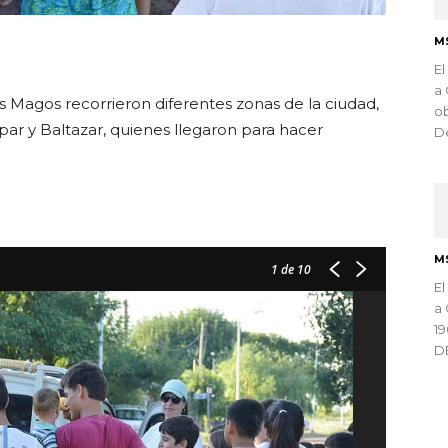
M
ndly
El
a 
es Magos recorrieron diferentes zonas de la ciudad,
ob
par y Baltazar, quienes llegaron para hacer
De
M
1
de 10
El
a 
1
D