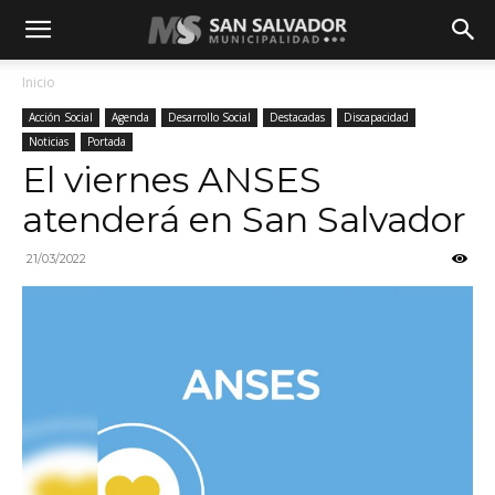
Inicio
Acción Social
Agenda
Desarrollo Social
Destacadas
Discapacidad
Noticias
Portada
El viernes ANSES
atenderá en San Salvador
21/03/2022