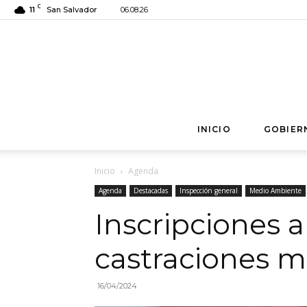
C
11
San Salvador
06.08.26
INICIO
GOBIER
Inicio
Agenda
Agenda
Destacadas
Inspección general
Medio Ambiente
Inscripciones a
castraciones m
16/04/2024