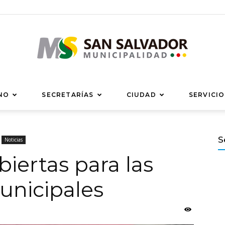
Municipalidad
NO
SECRETARÍAS
CIUDAD
SERVICIO
S
Noticias
biertas para las
de
unicipales
San