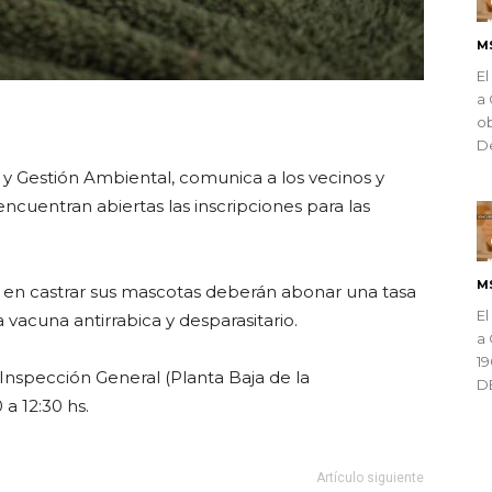
M
El
a 
ndly
ob
De
y Gestión Ambiental, comunica a los vecinos y
encuentran abiertas las inscripciones para las
M
s en castrar sus mascotas deberán abonar una tasa
El
vacuna antirrabica y desparasitario.
a 
1
de Inspección General (Planta Baja de la
D
 a 12:30 hs.
Artículo siguiente