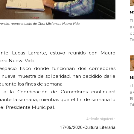
M
El
nvenale, representante de Obra Misionera Nueva Vida.
a 
ob
ndly
De
nte, Lucas Larrarte, estuvo reunido con Mauro
era Nueva Vida.
espacio físico donde funcionan dos comedores
 nueva muestra de solidaridad, han decidido darle
M
durante los fines de semana.
El
o a la Coordinación de Comedores continuará
a 
1
rante la semana, mientras que el fin de semana lo
D
el Presidente Municipal.
Artículo siguiente
17/06/2020-Cultura Literaria