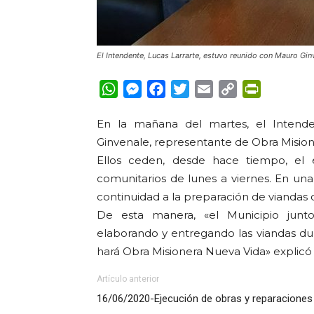
El Intendente, Lucas Larrarte, estuvo reunido con Mauro Gi
WhatsApp
Messenger
Facebook
Twitter
Email
Copy
PrintFrie
Link
En la mañana del martes, el Intende
Ginvenale, representante de Obra Mision
Ellos ceden, desde hace tiempo, el 
comunitarios de lunes a viernes. En una
continuidad a la preparación de viandas 
De esta manera, «el Municipio junt
elaborando y entregando las viandas du
hará Obra Misionera Nueva Vida» explicó 
Artículo anterior
16/06/2020-Ejecución de obras y reparaciones