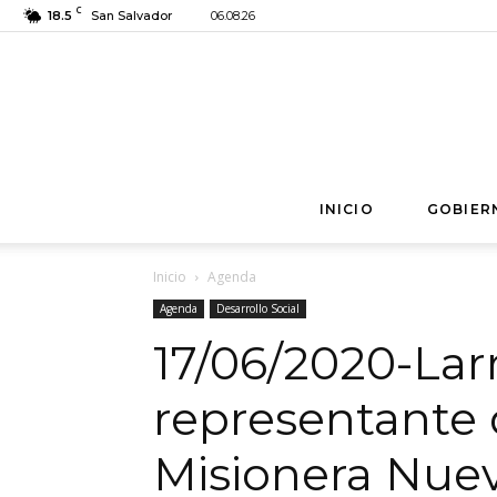
C
18.5
San Salvador
06.08.26
INICIO
GOBIER
Inicio
Agenda
Agenda
Desarrollo Social
17/06/2020-Lar
representante 
Misionera Nuev