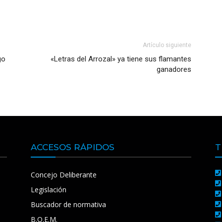
Artículo siguiente
go
«Letras del Arrozal» ya tiene sus flamantes
ganadores
ACCESOS RÁPIDOS
T
Concejo Deliberante
Legislación
Buscador de normativa
B.O.E.M.