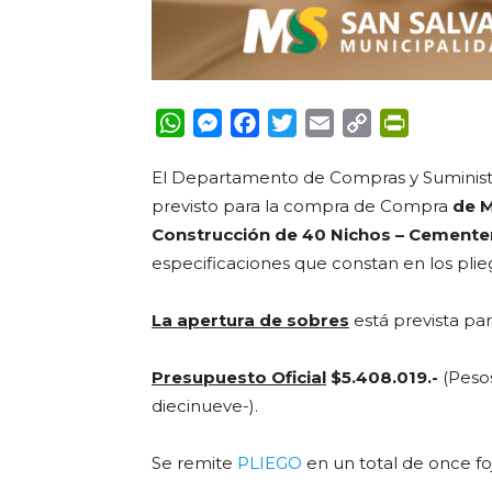
WhatsApp
Messenger
Facebook
Twitter
Email
Copy
PrintFrie
Link
El Departamento de Compras y Suminist
previsto para
la
compra de
Compra
de M
Construcción de 40 Nichos – Cemente
especificaciones que constan en los pl
La apertura de sobres
está prevista par
Presupuesto Oficial
$5.408.019.-
(Pesos
diecinueve-).
Se remite
PLIEGO
en un total de once foj