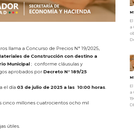
M
El
a 
ndly
ob
De
ros llama a
Concurso de Precios N° 19/2025,
ateriales de Construcción con destino a
rio Municipal
; conforme cláusulas y
iegos aprobados por
Decreto N° 189/25
M
El
a el día
03 de julio de 2025 a las 10:00 horas
.
a 
1
 cinco millones cuatrocientos ocho mil
D
as útiles.