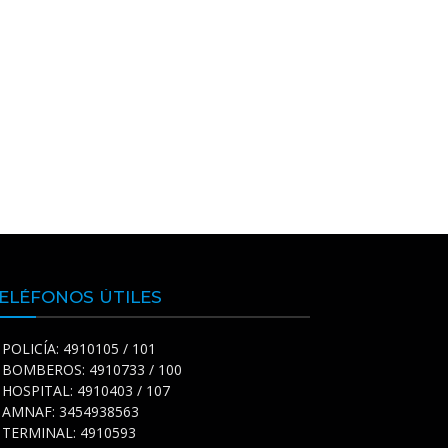
ELÉFONOS ÚTILES
POLICÍA: 4910105 / 101
BOMBEROS: 4910733 / 100
HOSPITAL: 4910403 / 107
AMNAF: 3454938563
TERMINAL: 4910593