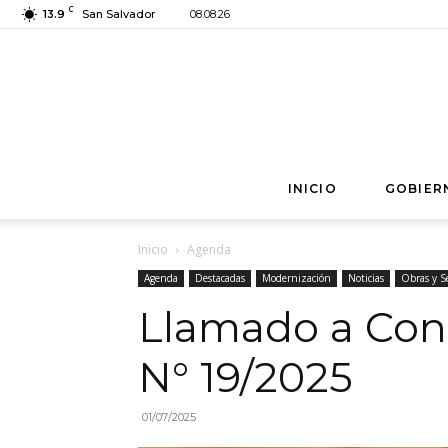
C
13.9
San Salvador
08.08.26
INICIO
GOBIER
Inicio
Agenda
Agenda
Destacadas
Modernización
Noticias
Obras y Se
Llamado a Con
N° 19/2025
01/07/2025